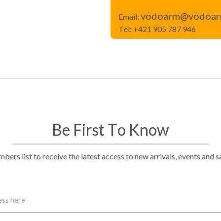
vodoarm@vodoar
Email:
Tel:
+421 905 787 946
Be First To Know
bers list to receive the latest access to new arrivals, events and 