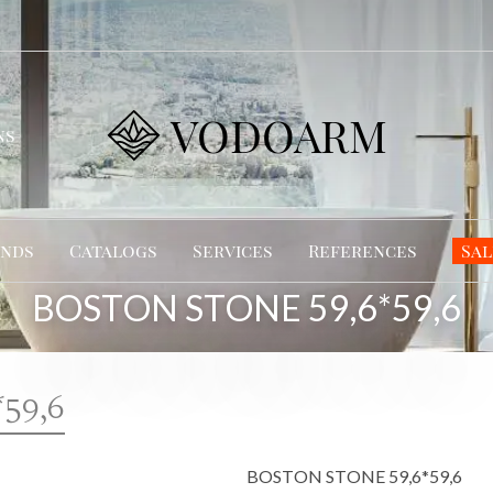
VODOARM
ns
nds
Catalogs
Services
References
Sal
BOSTON STONE 59,6*59,6
59,6
BOSTON STONE 59,6*59,6