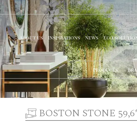
About us
Inspirations
News
Eco solutio
Products
Bra
BOSTON STONE 59,6*