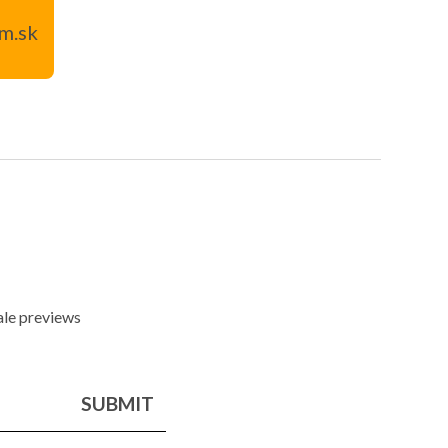
m.sk
sale previews
SUBMIT