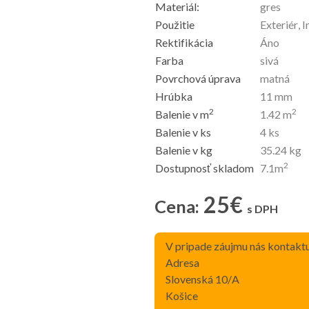
Materiál:
gres
Použitie
Exteriér, I
Rektifikácia
Áno
Farba
sivá
Povrchová úprava
matná
Hrúbka
11
mm
2
2
Balenie v m
1.42
m
Balenie v ks
4
ks
Balenie v kg
35.24
kg
2
Dostupnosť skladom
7.1
m
25
€
Cena:
s DPH
V pripade záujmu nás kontaktu
Adresa
Slovenská 10/A
Košice