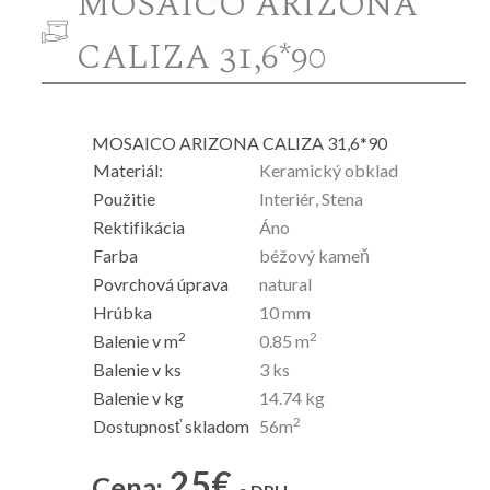
MOSAICO ARIZONA
CALIZA 31,6*90
MOSAICO ARIZONA CALIZA 31,6*90
Materiál:
Keramický obklad
Použitie
Interiér, Stena
Rektifikácia
Áno
Farba
béžový kameň
Povrchová úprava
natural
Hrúbka
10
mm
2
2
Balenie v m
0.85
m
Balenie v ks
3
ks
Balenie v kg
14.74
kg
2
Dostupnosť skladom
56
m
25
€
Cena: