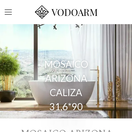
VODOARM
MOSAICO
ARIZONA
CALIZA
31,6*90